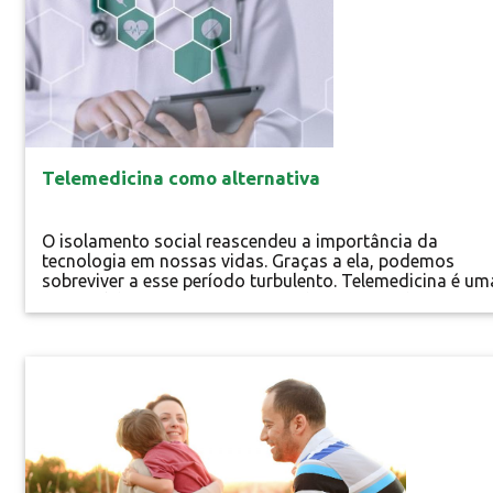
Telemedicina como alternativa
O isolamento social reascendeu a importância da
tecnologia em nossas vidas. Graças a ela, podemos
sobreviver a esse período turbulento. Telemedicina é um
área saúde que oferece suporte diagnóstico de forma
remota, permitindo a interpretação de exames e a emis
de laudos médicos à distância com apoio das tecnologi
É reconhecida pela Organização Mundial da...
Especial