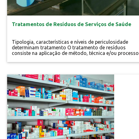
Tratamentos de Resíduos de Serviços de Saúde
Tipologia, características e níveis de periculosidade
determinam tratamento O tratamento de resíduos
consiste na aplicação de método, técnica e/ou processo
para desativar os riscos químicos e biológicos de
materiais contaminados, de acordo com os padrões
exigidos pelos órgãos reguladores (Anvisa e Conama),
eliminando ou reduzindo os riscos de contaminação,
Especial
acidentes...