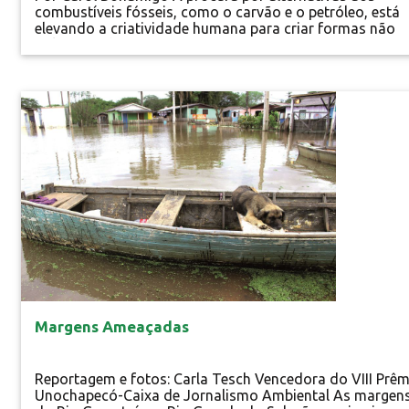
combustíveis fósseis, como o carvão e o petróleo, está
elevando a criatividade humana para criar formas não
poluentes de energia. Essa preocupação com o meio
ambiente e o bem-estar da população gera, também,
economias aos cofres públicos, uma vez que essas font
de energia são renováveis e provenientes da própria...
Especial
Margens Ameaçadas
Reportagem e fotos: Carla Tesch Vencedora do VIII Prêm
Unochapecó-Caixa de Jornalismo Ambiental As margen