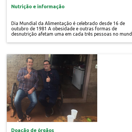
Nutrição e informação
Dia Mundial da Alimentação é celebrado desde 16 de
outubro de 1981 A obesidade e outras formas de
desnutrição afetam uma em cada três pessoas no mund
As projeções indicam que essa proporção no ano de 20
se tornará uma em duas, informa a FAO (Organização d
Nações Unidas para a Alimentação e a Agricultura).
Desperdício, perda de...
Especial
Doação de órgãos