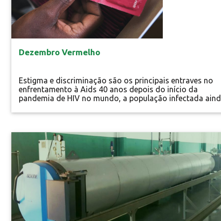
Dezembro Vermelho
Estigma e discriminação são os principais entraves no
enfrentamento à Aids 40 anos depois do início da
pandemia de HIV no mundo, a população infectada ain
sofre com discriminação e estigma, é alijada do convívi
familiar e social, de oportunidades de estudar e trabalha
Dirceu Hermes, Presidente do Grupo de Apoio à Prevenç
à Aids (Gapa), relembra que na...
Especial