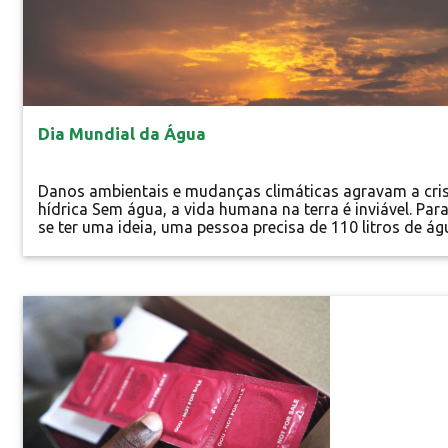
Dia Mundial da Água
Danos ambientais e mudanças climáticas agravam a cri
hídrica Sem água, a vida humana na terra é inviável. Par
se ter uma ideia, uma pessoa precisa de 110 litros de ág
por dia para que suas necessidades básicas de
sobrevivência sejam atendidas. Cada vez que abrimos a
torneira ou consumimos qualquer produto, é preciso
lembrar que a água é finita e que tudo depende dela:...
Especial