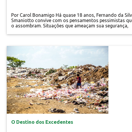
Por Carol Bonamigo Há quase 18 anos, Fernando da Sil
Smaniotto convive com os pensamentos pessimistas qu
o assombram. Situações que ameaçam sua segurança,
doenças terminais incuráveis, autodepreciação e puniçõ
divinas permeiam a sua mente a cada instante. Basta u
hora de conversa com o garçom de 30 anos para se
compadecer da exaustão que deve ser lidar com este...
Especial
O Destino dos Excedentes