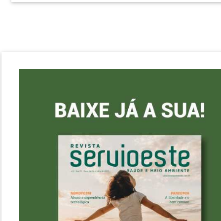
ataca seus próprios tecidos –, o que acabou atingindo
seus rins. “Não conseguia me alimentar direito, estava
apenas pele e osso. Cada médico dizia algo diferente, at
que...