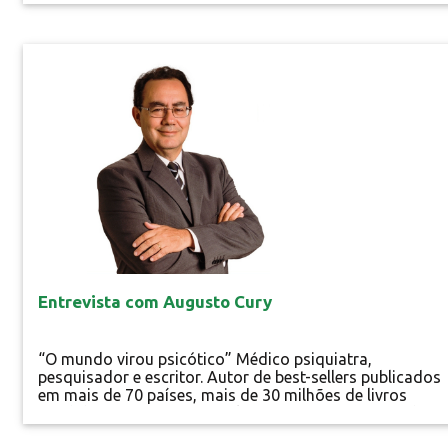
intensificar campanhas de vacinação. As mais de 350
mortes de macacos naqueles estados, somadas às
centenas de notificações de mortes suspeitas de macac
Especial
entre julho de...
Entrevista com Augusto Cury
“O mundo virou psicótico” Médico psiquiatra,
pesquisador e escritor. Autor de best-sellers publicados
em mais de 70 países, mais de 30 milhões de livros
vendidos somente no Brasil. Augusto Cury é autor da
Teoria da Inteligência Multifocal e idealizador da Escola