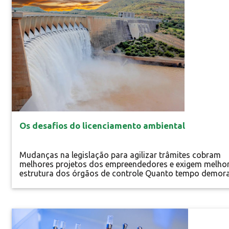
estufa - Monóxido...
Os desafios do licenciamento ambiental
Mudanças na legislação para agilizar trâmites cobram
melhores projetos dos empreendedores e exigem melho
estrutura dos órgãos de controle Quanto tempo demor
para conseguir uma licença ambiental no Brasil? Essa
pergunta não tem uma resposta exata, não só pela falta
de legislação clara e objetiva, mas porque a própria lei
depende de variáveis como tipo de atividade,...
Especial