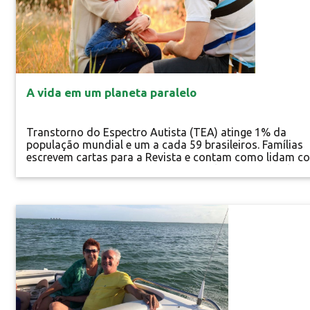
A vida em um planeta paralelo
Transtorno do Espectro Autista (TEA) atinge 1% da
população mundial e um a cada 59 brasileiros. Famílias
escrevem cartas para a Revista e contam como lidam c
o autismo que desafia a medicina Keli Magri Gabriel, sei
anos, é carinhoso, inteligente e curioso, mas não fala.
Brinca de forma diferente com os brinquedos. Pedro, ao
três, já domina os números e sabe ler e escrever, inclusiv
Especial
em outros...