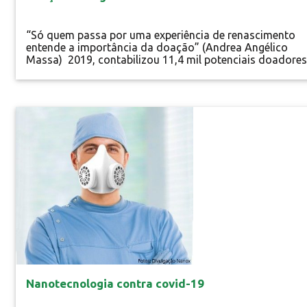
“Só quem passa por uma experiência de renascimento
entende a importância da doação” (Andrea Angélico
Massa) 2019, contabilizou 11,4 mil potenciais doadores
de órgãos. 3,7 mil foram doadores efetivos. Neste mes
ano, 39% das 6.751 famílias entrevistadas deram negati
para doação de órgãos de seus entes falecidos. Os dad
são do Ministério da...
Inovação
Especial
Nanotecnologia contra covid-19