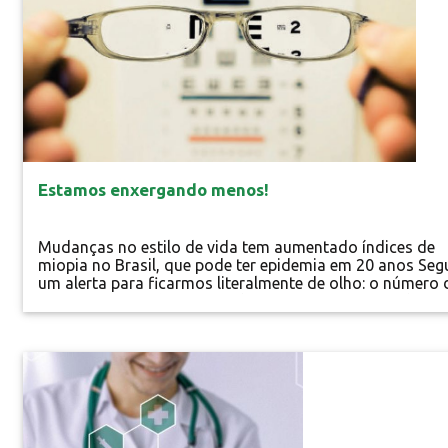
Estamos enxergando menos!
Mudanças no estilo de vida tem aumentado índices de
miopia no Brasil, que pode ter epidemia em 20 anos Seg
um alerta para ficarmos literalmente de olho: o número 
pessoas que está enxergando menos vem crescendo no
mundo e a tendência é que a situação piore nos próxim
anos. Segundo a Organização Mundial da Saúde (OMS),
casos de miopia já alcançam o patamar de...
Notícias
Especial