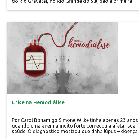
do Rio Gravataí, no Rio Grande do Sul, são a primeira
imagem que Osnildo, o Cataúcho, vê todas as manhãs 
acordar. Sentindo-se privilegiado, ele é um dos poucos
moradores do município de Gravataí que tem a casa
banhada por suas águas. Residente da Vila Morada
Especial
Gaúcha, o homem...
Crise na Hemodiálise
Por Carol Bonamigo Simone Wilke tinha apenas 23 anos
quando uma anemia muito forte começou a afetar sua
saúde. O diagnóstico mostrou que tinha lúpus – doença
inflamatória causada quando o sistema imunológico