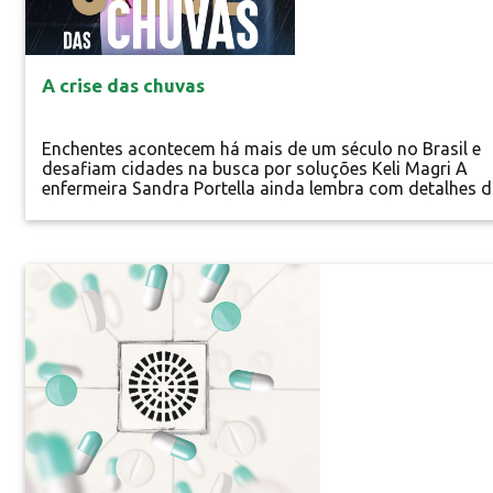
A crise das chuvas
Enchentes acontecem há mais de um século no Brasil e
desafiam cidades na busca por soluções Keli Magri A
enfermeira Sandra Portella ainda lembra com detalhes 
dias de caos vividos pela família em novembro de 2008,
em Itajaí, cidade litorânea de Santa Catarina. A chuva fo
e contínua no mês fez transbordar o Rio Itajaí-Açu e em
questão de horas deixou 85% da cidade submersa e...
Especial