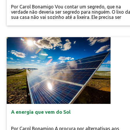
Por Carol Bonamigo Vou contar um segredo, que na
verdade não deveria ser segredo para ninguém. O lixo d
sua casa não vai sozinho até a lixeira. Ele precisa ser
separado por você e colocado, corretamente, no local
onde terá o destino apropriado. Só depois de colocar o
plástico, o papel, o papelão e a latinha de refrigerante
no lixo reciclável e, posteriormente, no local indicado c
Especial
o mesmo...
A energia que vem do Sol
Por Carol Bonamigo A procura por alternativas aos