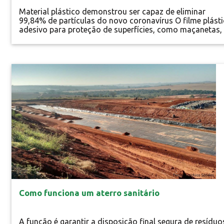
Material plástico demonstrou ser capaz de eliminar
99,84% de partículas do novo coronavírus O filme plást
adesivo para proteção de superfícies, como maçanetas,
corrimãos, botões de elevadores e telas sensíveis ao
toque, é capaz de inativar o novo coronavírus por conta
Lançado pela indústria de filmes de proteção de superfíc
Promaflex, o...
Especial
Como funciona um aterro sanitário
A função é garantir a disposição final segura de resíduo