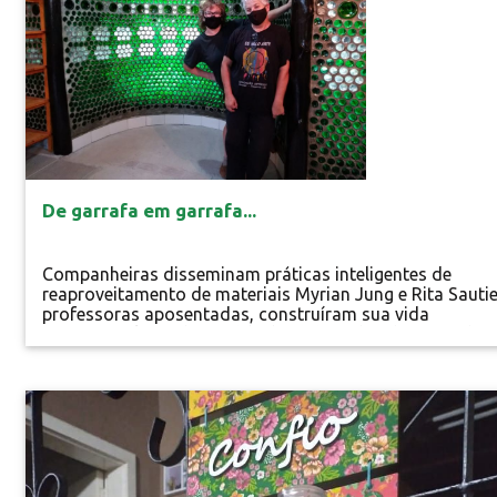
De garrafa em garrafa...
Companheiras disseminam práticas inteligentes de
reaproveitamento de materiais Myrian Jung e Rita Sautie
professoras aposentadas, construíram sua vida
profissional em Chapecó (SC), na área da educação de
crianças e adolescentes, criando projetos de
conscientização ambiental tanto nas escolas quanto em
comunidades carentes. Hoje, Rita e Myrian dedicam seu
Especial
tempo aos cuidados do sítio, da...