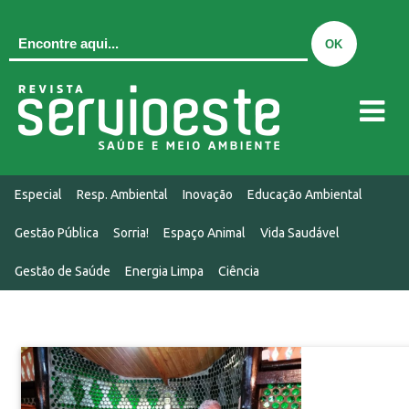
QUEM SOMOS
Especial
Resp. Ambiental
Inovação
Educação Ambiental
EDIÇÃO ATUAL
Gestão Pública
Sorria!
Espaço Animal
Vida Saudável
EDIÇÕES
Gestão de Saúde
Energia Limpa
Ciência
MIDIAKIT
CONTATO
NOTÍCIAS
Especial