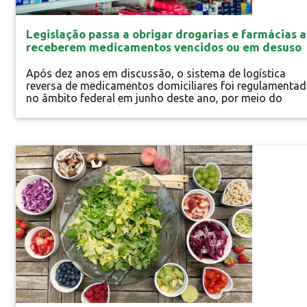
Legislação passa a obrigar drogarias e farmácias a
receberem medicamentos vencidos ou em desuso
para descarte final
Após dez anos em discussão, o sistema de logística
reversa de medicamentos domiciliares foi regulamenta
no âmbito federal em junho deste ano, por meio do
Decreto nº 10.388/2020. O descarte ambientalmente
correto desses produtos está previsto na Política Nacio
de Resíduos Sólidos, instituída em 2010, mas ainda
dependia de acordo com o setor produtivo. As medidas
Especial
entrarão em vigor a partir de...