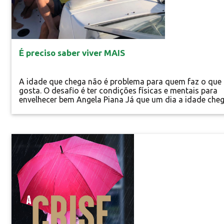
É preciso saber viver MAIS
A idade que chega não é problema para quem faz o que
gosta. O desafio é ter condições físicas e mentais para
envelhecer bem Angela Piana Já que um dia a idade che
para todos, então, que seja uma experiência positiva. O
avanço na medicina, melhora na renda, acesso ao ensin
a ampliação do número de domicílios com saneamento
básico são fatores que...
Especial