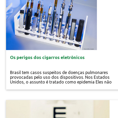
Os perigos dos cigarros eletrônicos
Brasil tem casos suspeitos de doenças pulmonares
provocadas pelo uso dos dispositivos. Nos Estados
Unidos, o assunto é tratado como epidemia Eles não
causam mau hálito, não espalham bitucas, não possue
mau cheiro e vendem promessas tentadoras: a de serem
menos nocivos à saúde e até uma alternativa para larga
vício. Este marketing da indústria do tabaco tem coloc
Especial
os cigarros...