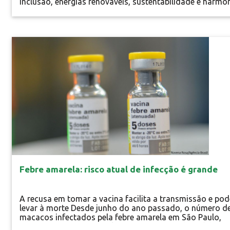
inclusão, energias renováveis, sustentabilidade e harmo
com a natureza. A proposta circular busca os “rs” da
sustentabilidade: repensar, respeitar, responsabilizar,
recusar, reparar, reduzir, reaproveitar, reciclar, repassar.
Ações de economia circular reinventam modos de...
Especial
Febre amarela: risco atual de infecção é grande
A recusa em tomar a vacina facilita a transmissão e pod
levar à morte Desde junho do ano passado, o número d
macacos infectados pela febre amarela em São Paulo,
Paraná e Santa Catarina levou o Ministério da Saúde a