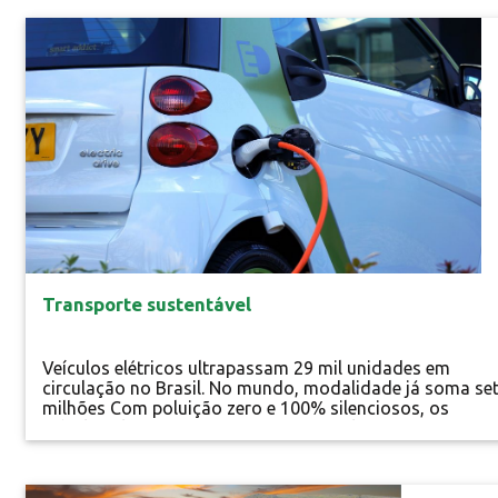
da Inteligência. A Teoria da Inteligência Multifocal anali
o processo de construção dos pensamentos e ensina
Especial
como administrar...
Transporte sustentável
Veículos elétricos ultrapassam 29 mil unidades em
circulação no Brasil. No mundo, modalidade já soma se
milhões Com poluição zero e 100% silenciosos, os
veículos elétricos surgem como uma alternativa
tecnológica para reduzir os impactos ambientais
provocados pelo transporte urbano no Brasil e no mund
Esses impactos vão desde a emissão de gases de efeito
Especial