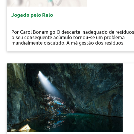
Jogado pelo Ralo
Por Carol Bonamigo O descarte inadequado de resíduos
o seu consequente acúmulo tornou-se um problema
mundialmente discutido. A má gestão dos resíduos
sólidos, bem como a falta de consciência de boa parte 
população, escalonou para proporções catastróficas,
ameaçando o bem-estar do meio ambiente e dos seres
vivos. Ações têm sido tomadas ao redor do globo...
Especial