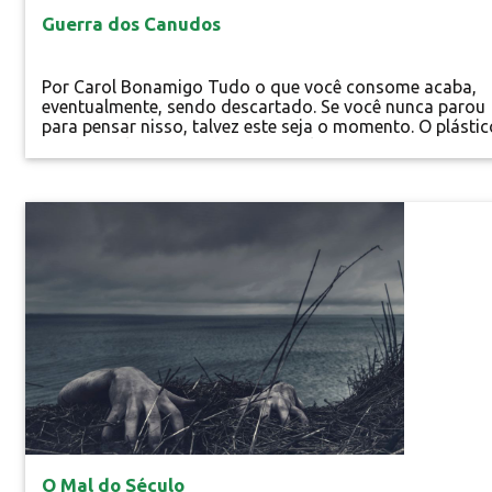
Guerra dos Canudos
Por Carol Bonamigo Tudo o que você consome acaba,
eventualmente, sendo descartado. Se você nunca parou
para pensar nisso, talvez este seja o momento. O plástic
por exemplo, um produto inegavelmente presente no
cotidiano da vida contemporânea, apesar de versátil,
muitas vezes reciclável, barato, durável e resistente, é
também um dos maiores problemas da atualidade,
Especial
quando pensamos em meio ambiente. E isso se...
O Mal do Século