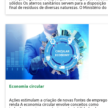
sólidos Os aterros sanitários servem para a disposição
final de resíduos de diversas naturezas. O Ministério do
Meio Ambiente caracteriza aterro sanitário como uma
obra de engenharia projetada sob critérios técnicos. A
construção de um aterro precisa ser autorizada por
órgãos...
Especial
Economia circular
Ações estimulam a criação de novas fontes de emprego
renda A economia circular envolve conceitos como