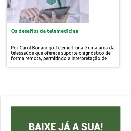
Os desafios da telemedicina
Por Carol Bonamigo Telemedicina é uma área da
telessaúde que oferece suporte diagnóstico de
forma remota, permitindo a interpretação de
exames e a emissão de laudos médicos à
distância, tendo, para isso, o apoio das
tecnologias da informação e comunicação
(TICs). Em diversos países, como Israel, Estados
Unidos e Canadá, o sistema funciona
auxiliando...