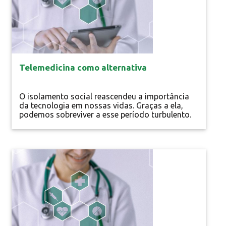
Telemedicina como alternativa
O isolamento social reascendeu a importância
da tecnologia em nossas vidas. Graças a ela,
podemos sobreviver a esse período turbulento.
Telemedicina é uma área saúde que oferece
suporte diagnóstico de forma remota,
permitindo a interpretação de exames e a
emissão de laudos médicos à distância com
Notícias
apoio das tecnologias. É reconhecida pela
Organização Mundial da...