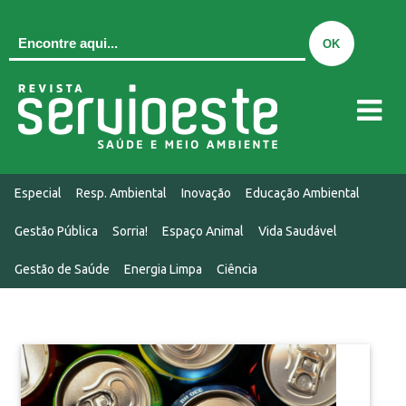
QUEM SOMOS
Especial
Resp. Ambiental
Inovação
Educação Ambiental
EDIÇÃO ATUAL
Gestão Pública
Sorria!
Espaço Animal
Vida Saudável
EDIÇÕES
Gestão de Saúde
Energia Limpa
Ciência
MIDIAKIT
CONTATO
NOTÍCIAS
Notícias
Inovação