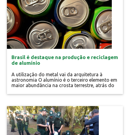
Brasil é destaque na produção e reciclagem
de alumínio
A utilização do metal vai da arquitetura à
astronomia O alumínio é o terceiro elemento em
maior abundância na crosta terrestre, atrás do
oxigênio e do silício. Suas características
versáteis como leveza, condutividade elétrica,
resistência à corrosão, possibilitam diversas
aplicações, o que explica o rápido crescimento
Notícias
da indústria do...
Educação Ambiental