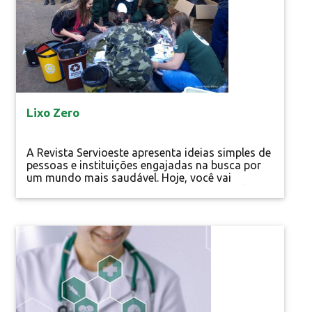
Lixo Zero
A Revista Servioeste apresenta ideias simples de
pessoas e instituições engajadas na busca por
um mundo mais saudável. Hoje, você vai
conhecer a iniciativa do 2º Batalhão da Polícia
Militar Ambiental de Chapecó/SC. Lixo Zero
Copos plásticos não existem mais, assim como
as lixeiras foram extintas das salas. A emissão
Notícias
de documentos passou a ser feita somente via
Especial
sistema eletrônico. A...