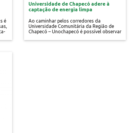
Universidade de Chapecó adere à
captação de energia limpa
s é
Ao caminhar pelos corredores da
sas,
Universidade Comunitária da Região de
ta-
Chapecó – Unochapecó é possível observar
um conjunto de placas fotovoltaicas
sendo instalado junto a um de seus
blocos. O equipamento funciona como
captador de energia solar e contribuirá
com o fornecimento de energia elétrica
para a Universidade de maneira
autossustentável. Ao todo, são 202
módulos de painéis...