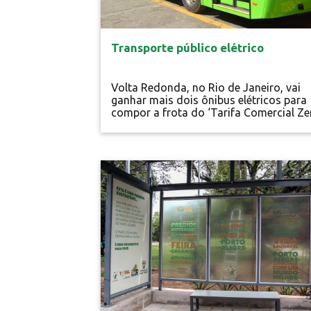
Transporte público elétrico
Volta Redonda, no Rio de Janeiro, vai
ganhar mais dois ônibus elétricos para
compor a frota do ‘Tarifa Comercial Zer
Os veículos já estão empenhados e, de
acordo com o secretário municipal de
Desenvolvimento Econômico e Turismo
Joselito Magalhães, em aproximadame
Energia Limpa
dois meses, o primeiro dessas novas
aquisições já deve ser entregue. E até o
final do ano os três...