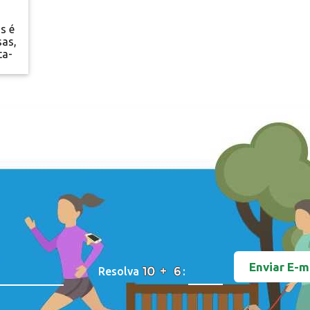
s é
sas,
ta-
s e
em
Resolva
: