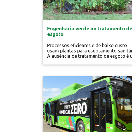
Engenharia verde no tratamento d
esgoto
Processos eficientes e de baixo custo
usam plantas para esgotamento sanitá
A ausência de tratamento de esgoto é
dos maiores problemas ambientais do
Brasil. Seu descarte irregular é o tipo m
capilarizado de poluição hídrica, asseg
João Pedro Pinheiro, Mestre em Perícia
Energia Limpa
Criminais Ambientais. Segundo o Siste
Nacional de Informações sobre
Saneamento (SNIS) apenas 46% de todo.