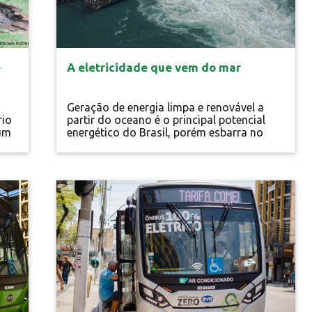
e
A eletricidade que vem do mar
Geração de energia limpa e renovável a
rio
partir do oceano é o principal potencial
 um
energético do Brasil, porém esbarra no
alto custo e na falta de incentivos Angela
ais
Piana Basta apertar um interruptor para
ura
acender a lâmpada, ligar a máquina de
s
lavar ou o televisor. Facilidades ao nosso
Energia Limpa
ma
alcance que agilizam a vida graças ao
avanço tecnológico que incluiu uma das
..
principais conquistas do mundo...