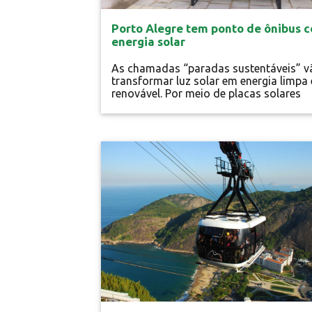
Porto Alegre tem ponto de ônibus 
energia solar
As chamadas “paradas sustentáveis” v
transformar luz solar em energia limpa 
renovável. Por meio de placas solares
instaladas no topo da estrutura é gera
energia e feito a cogeração de créditos
kw/h. Isso permitirá que toda a deman
energética para o funcionamento do p
Energia Limpa
de ônibus seja suprida. É o caso da tela
LCD de 60 polegadas que vai divulgar
material informativo, como...