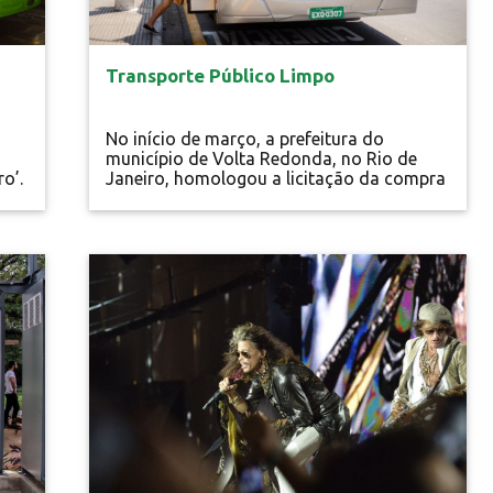
Transporte Público Limpo
No início de março, a prefeitura do
município de Volta Redonda, no Rio de
o’.
Janeiro, homologou a licitação da compra
de três ônibus elétricos e, segundo
informações da Secretaria Municipal de
,
Desenvolvimento Econômico e Turismo
nte
(SMDET), os veículos darão início a
Energia Limpa
segunda etapa do projeto Tarifa Comercial
Zero. Volta Redonda é a primeira cidade
do País e da...