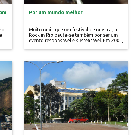
com
Por um mundo melhor
ão
Muito mais que um festival de música, o
e
Rock in Rio pauta-se também por ser um
evento responsável e sustentável. Em 2001,
do
através do projeto social “Por um mundo
 em
melhor”, assumiu o compromisso de
da
conscientizar as pessoas para o fato de
onto
que pequenas atitudes no dia a dia são o
Energia Limpa
caminho para fazer do mundo um lugar
melhor para todos. “A nossa visão é ser
mais do que o maior evento de música e...