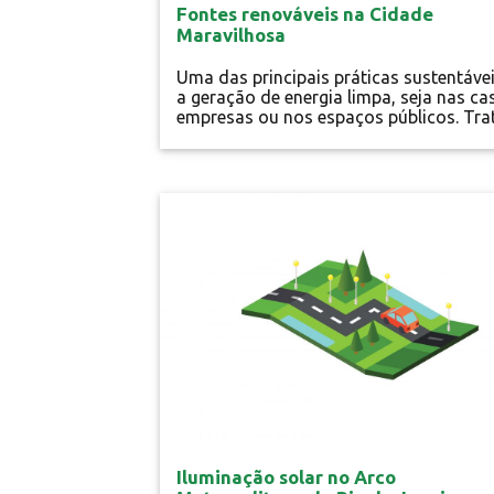
Fontes renováveis na Cidade
Maravilhosa
Uma das principais práticas sustentávei
a geração de energia limpa, seja nas ca
empresas ou nos espaços públicos. Tra
se de uma maneira de garantir energia
oriunda da própria natureza, gerada de
fontes renováveis. Pensando nisso, o
Bondinho do Pão de Açúcar, um dos
Energia Limpa
principais pontos turísticos do Rio de
Janeiro, aderiu à sustentabilidade. O
teleférico passou a...
Iluminação solar no Arco