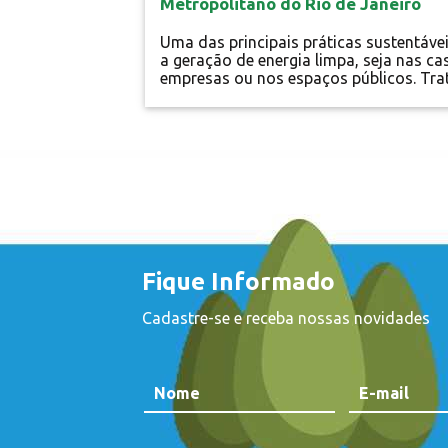
Metropolitano do Rio de Janeiro
Uma das principais práticas sustentávei
a geração de energia limpa, seja nas ca
empresas ou nos espaços públicos. Tra
se de uma maneira de garantir energia
oriunda da própria natureza. Encontrar
iluminação de fontes renováveis é cada
vez mais frequente em áreas residenciai
comerciais, mas não necessariamente 
estradas. O Arco Metropolitano,
inaugurado em 2014...
Fique Informado
Cadastre-se e receba nossas novidades