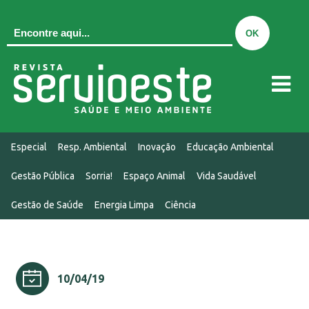
QUEM SOMOS
Especial
Resp. Ambiental
Inovação
Educação Ambiental
EDIÇÃO ATUAL
Gestão Pública
Sorria!
Espaço Animal
Vida Saudável
EDIÇÕES
Gestão de Saúde
Energia Limpa
Ciência
MIDIAKIT
CONTATO
NOTÍCIAS
10/04/19