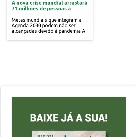
A nova crise mundial arrastará
71 milhões de pessoas à
pobreza extrema em 2020
Metas mundiais que integram a
Agenda 2030 podem não ser
alcançadas devido à pandemia A
um terço do caminho para
alcançar os Objetivos Mundiais
em 2030, acordados por mais de
190 líderes mundiais há cinco......