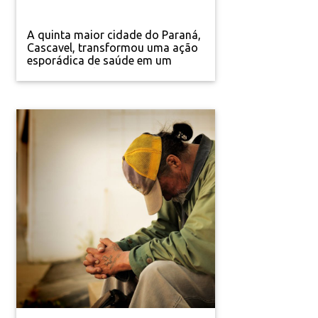
A quinta maior cidade do Paraná,
Cascavel, transformou uma ação
esporádica de saúde em um
projeto anual que tem mudado os
índices de prevenção de doenças
no município. É o primeiro projeto
no Brasil a oferecer atendimento
médico e odontológico em
consultórios móveis, por meio de
ônibus sanitariamente......
Gestão Pública