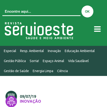
QUEM SOMOS
Especial
Resp. Ambiental
Inovação
Educação Ambiental
EDIÇÃO ATUAL
Gestão Pública
Sorria!
Espaço Animal
Vida Saudável
EDIÇÕES
Gestão de Saúde
Energia Limpa
Ciência
MIDIAKIT
CONTATO
NOTÍCIAS
09/07/19
INOVAÇÃO