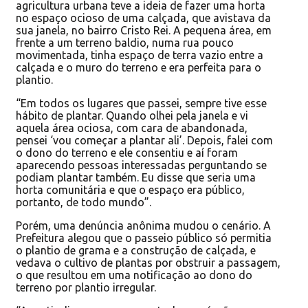
agricultura urbana teve a ideia de fazer uma horta
no espaço ocioso de uma calçada, que avistava da
sua janela, no bairro Cristo Rei. A pequena área, em
frente a um terreno baldio, numa rua pouco
movimentada, tinha espaço de terra vazio entre a
calçada e o muro do terreno e era perfeita para o
plantio.
“Em todos os lugares que passei, sempre tive esse
hábito de plantar. Quando olhei pela janela e vi
aquela área ociosa, com cara de abandonada,
pensei ‘vou começar a plantar ali’. Depois, falei com
o dono do terreno e ele consentiu e aí foram
aparecendo pessoas interessadas perguntando se
podiam plantar também. Eu disse que seria uma
horta comunitária e que o espaço era público,
portanto, de todo mundo”.
Porém, uma denúncia anônima mudou o cenário. A
Prefeitura alegou que o passeio público só permitia
o plantio de grama e a construção de calçada, e
vedava o cultivo de plantas por obstruir a passagem,
o que resultou em uma notificação ao dono do
terreno por plantio irregular.