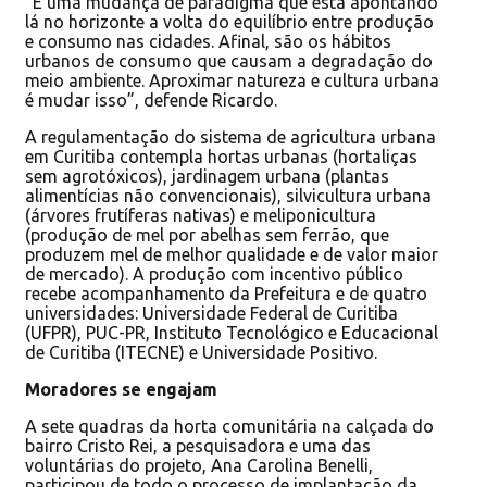
“É uma mudança de paradigma que está apontando
lá no horizonte a volta do equilíbrio entre produção
e consumo nas cidades. Afinal, são os hábitos
urbanos de consumo que causam a degradação do
meio ambiente. Aproximar natureza e cultura urbana
é mudar isso”, defende Ricardo.
A regulamentação do sistema de agricultura urbana
em Curitiba contempla hortas urbanas (hortaliças
sem agrotóxicos), jardinagem urbana (plantas
alimentícias não convencionais), silvicultura urbana
(árvores frutíferas nativas) e meliponicultura
(produção de mel por abelhas sem ferrão, que
produzem mel de melhor qualidade e de valor maior
de mercado). A produção com incentivo público
recebe acompanhamento da Prefeitura e de quatro
universidades: Universidade Federal de Curitiba
(UFPR), PUC-PR, Instituto Tecnológico e Educacional
de Curitiba (ITECNE) e Universidade Positivo.
Moradores se engajam
A sete quadras da horta comunitária na calçada do
bairro Cristo Rei, a pesquisadora e uma das
voluntárias do projeto, Ana Carolina Benelli,
participou de todo o processo de implantação da