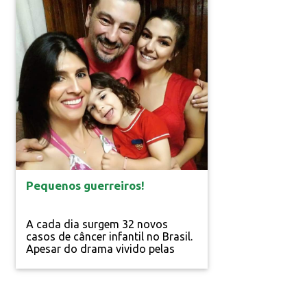
quilômetros, vai passar pelas
avenidas Coronel Carvalho e
Radialista José Lima Verde, no
lado oeste da cidade, duas das
mais movimentadas da......
Inovação
Pequenos guerreiros!
A cada dia surgem 32 novos
casos de câncer infantil no Brasil.
Apesar do drama vivido pelas
famílias, a resposta ao
tratamento da doença é melhor
nesta fase da vida e as chances
de cura são de 70% Angela......