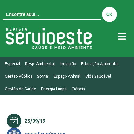
QUEM SOMOS
Especial
Resp. Ambiental
Inovação
Educação Ambiental
EDIÇÃO ATUAL
Gestão Pública
Sorria!
Espaço Animal
Vida Saudável
EDIÇÕES
Gestão de Saúde
Energia Limpa
Ciência
MIDIAKIT
CONTATO
NOTÍCIAS
25/09/19