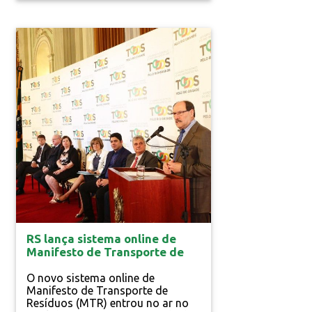
da vida com a atmosfera. Por
outro lado, desmatamento
provoca mudanças climáticas e
coloca em risco o abastecimento
no Brasil Keli Magri Uma árvore
consegue absorver mais de três
mil litros de água de chuva,......
Resp. Ambiental
RS lança sistema online de
Manifesto de Transporte de
Resíduos
O novo sistema online de
Manifesto de Transporte de
Resíduos (MTR) entrou no ar no