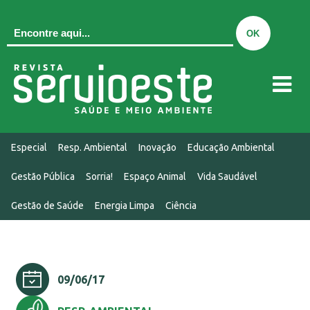
QUEM SOMOS
Especial
Resp. Ambiental
Inovação
Educação Ambiental
EDIÇÃO ATUAL
Gestão Pública
Sorria!
Espaço Animal
Vida Saudável
EDIÇÕES
Gestão de Saúde
Energia Limpa
Ciência
MIDIAKIT
CONTATO
NOTÍCIAS
09/06/17